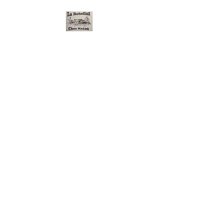
Chez Katon à la
Robellaz
Restaurant Familial
Aucune cartes n’est acceptées à la Robellaz
/
Les chiens ne sont pas acceptés dans le restaurant
Horaires: Ouverture du 1er mai 2026 au 31 octobre
2026 dès 10h
pour la fermeture c'est selon l'humeur de la patronne
Ouvert les lundi, mardi, mercredi, vendredi, samedi et
dimanche
Fermé le Jeudi
+4132 861 13 84
/
+4176 411 16 73